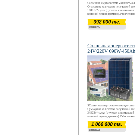
Солнечная энергосистема мощностью 3
Суммарное количество получаемой эне
1600Вт* сутки (с учетом минимальной
в зимний период времени). Рабочее на
АС220В (только активная нагрузка). Р
392 000 тг.
эксплуатации энергосистемы- круглог
круглосуточный, запас энергии на 24 ч
сравнить
полном отсутствии солнца.
Солнечная энергосист
24V/220V 690W-450A
SСолнечная энергосистема мощностью 
Суммарное количество получаемой эне
3450Вт* сутки (с учетом минимальной
в зимний период времени). Рабочее на
АС220В (только активная нагрузка). Р
1 060 000 тг.
эксплуатации энергосистемы- круглог
круглосуточный, запас энергии на 24 ч
сравнить
полном отсутствии солнца.