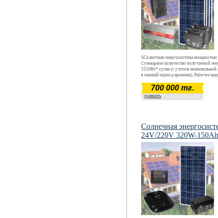
SСолнечная энергосистема мощностью 
Суммарное количество получаемой эне
2250Вт* сутки (с учетом минимальной
в зимний период времени). Рабочее на
АС220В (только активная нагрузка). Р
700 000 тг.
эксплуатации энергосистемы- круглог
круглосуточный, запас энергии на 24 ч
сравнить
полном отсутствии солнца.
Солнечная энергосист
24V/220V 320W-150A