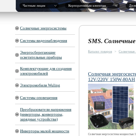
Частным лицам
Корпоративным клиентам
Дил
Солнечные энергосистемы
SMS. Солнечные 
Системы видеонаблюдения
Каталог товаров
>
Солнечные 
Энергосберегающие
осветительные приборы
Комплектующие для создания
электромобилей
Солнечная энергосист
12V/220V 150W-80AH
Электромобили Wuling
Системы оповещения
Преобразователи напряжения
(инверторы, конверторы,
зарядные устройства)
Инверторы малой мощности
Солнечная энергосистема мощностью 1