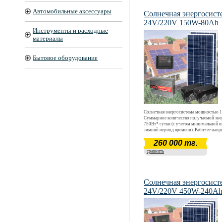
Автомобильные аксессуары
Солнечная энергосист
24V/220V 150W-80Ah
Инструменты и расходные
материалы
Бытовое оборудование
Солнечная энергосистема мощностью 1
Суммарное количество получаемой эне
750Вт* сутки (с учетом минимальной и
зимний период времени). Рабочее напр
АС220В (только активная нагрузка). Р
260 000 тг.
эксплуатации энергосистемы- круглог
круглосуточный, запас энергии на 24 ч
сравнить
полном отсутствии солнца.
Солнечная энергосист
24V/220V 450W-240A