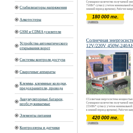
Суммарное количество получаемой эне
750Вт* сутки (с учетом минимальной и
Стабилизаторы напряжения
зимний период времени). Рабочее напр
АС220В (только активная нагрузка). Р
180 000 тг.
эксплуатации энергосистемы- круглог
Алкотестеры
круглосуточный, запас энергии на 24 ч
сравнить
полном отсутствии солнца.
GSM и CDMA усилители
Солнечная энергосист
Устройства автоматического
12V/220V 450W-240A
открывания ворот
Системы контроля доступа
Сварочные аппараты
Клеммы, клеммные колодки,
предохранители, провода
Аккумуляторные батареи,
ССолнечная энергосистема мощностью 
Суммарное количество получаемой эне
необслуживаемые
2250Вт* сутки (с учетом минимальной
в зимний период времени). Рабочее на
АС220В (только активная нагрузка). Р
Элементы питания
420 000 тг.
эксплуатации энергосистемы- круглог
круглосуточный, запас энергии на 24 ч
сравнить
полном отсутствии солнца.
Контроллеры и датчики