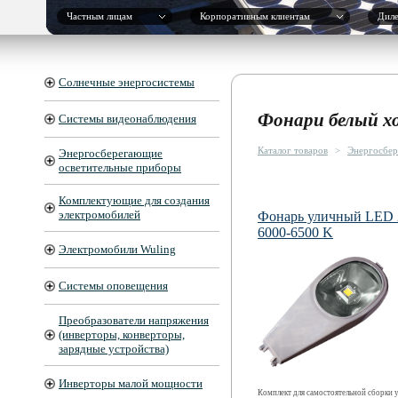
Частным лицам
Корпоративным клиентам
Дил
Солнечные энергосистемы
Фонари белый х
Системы видеонаблюдения
Каталог товаров
>
Энергосбер
Энергосберегающие
осветительные приборы
Комплектующие для создания
электромобилей
Фонарь уличный LED
6000-6500 K
Электромобили Wuling
Системы оповещения
Преобразователи напряжения
(инверторы, конверторы,
зарядные устройства)
Инверторы малой мощности
Комплект для самостоятельной сборки 