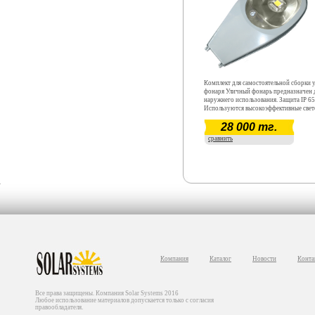
Комплект для самостоятельной сборки 
фонаря Уличный фонарь предназначен 
наружнего использования. Защита IP 65
Используются высокоэффективные све
CREE. Световой поток 4080 - 4420 Лм
28 000 тг.
40 Вт. Цветовая температура 6000 К - 6
Срок окупаемости ~ 12 месяцев. Срок
сравнить
эксплуатации более 5 лет.
Компания
Каталог
Новости
Конта
Все права защищены. Компания Solar Systems 2016
Любое использование материалов допускается только с согласия
правообладателя.