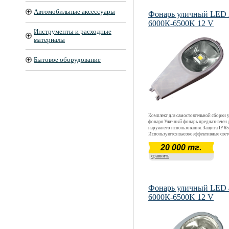
Автомобильные аксессуары
Фонарь уличный LED
6000К-6500K 12 V
Инструменты и расходные
материалы
Бытовое оборудование
Комплект для самостоятельной сборки 
фонаря Уличный фонарь предназначен 
наружнего использования. Защита IP 65
Используются высокоэффективные све
CREE. Световой поток 2040 - 2210 Лм
20 000 тг.
20 Вт. Цветовая температура 6000 К - 6
Срок окупаемости ~ 12 месяцев. Срок
сравнить
эксплуатации более 5 лет.
Фонарь уличный LED
6000К-6500K 12 V