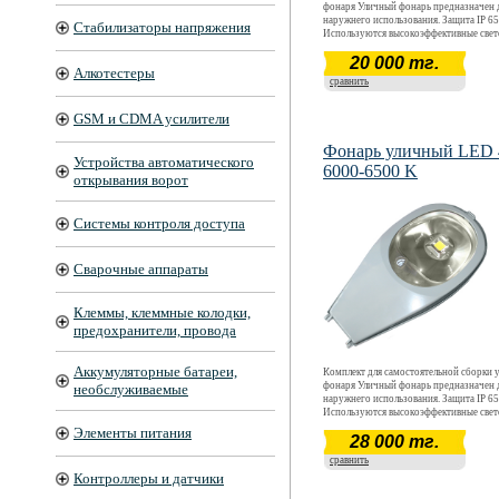
фонаря Уличный фонарь предназначен 
наружнего использования. Защита IP 65
Стабилизаторы напряжения
Используются высокоэффективные све
CREE. Световой поток 2040 - 2210 Лм
20 000 тг.
20 Вт. Цветовая температура 6000 К - 6
Алкотестеры
Срок окупаемости ~ 12 месяцев. Срок
сравнить
эксплуатации более 5 лет.
GSM и CDMA усилители
Фонарь уличный LED
Устройства автоматического
6000-6500 K
открывания ворот
Системы контроля доступа
Сварочные аппараты
Клеммы, клеммные колодки,
предохранители, провода
Аккумуляторные батареи,
Комплект для самостоятельной сборки 
фонаря Уличный фонарь предназначен 
необслуживаемые
наружнего использования. Защита IP 65
Используются высокоэффективные све
CREE. Световой поток 4080 - 4420 Лм
Элементы питания
28 000 тг.
40 Вт. Цветовая температура 6000 К - 6
Срок окупаемости ~ 12 месяцев. Срок
сравнить
эксплуатации более 5 лет.
Контроллеры и датчики