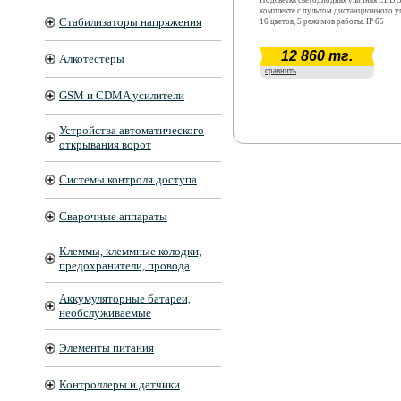
Подсветка светодиодная уличная LED
комплекте с пультом дистанционного у
Стабилизаторы напряжения
16 цветов, 5 режимов работы. IP 65
12 860 тг.
Алкотестеры
сравнить
GSM и CDMA усилители
Устройства автоматического
открывания ворот
Системы контроля доступа
Сварочные аппараты
Клеммы, клеммные колодки,
предохранители, провода
Аккумуляторные батареи,
необслуживаемые
Элементы питания
Контроллеры и датчики