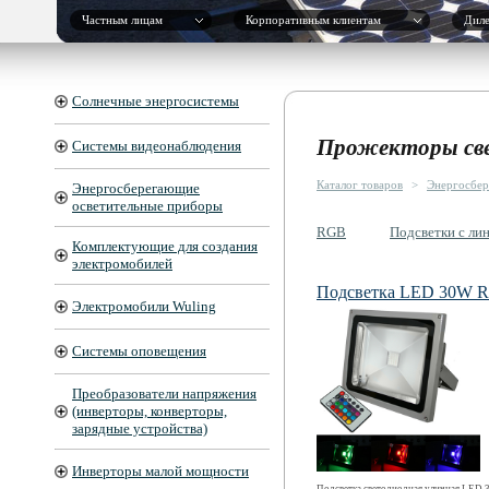
Частным лицам
Корпоративным клиентам
Дил
Солнечные энергосистемы
Прожекторы св
Системы видеонаблюдения
Каталог товаров
>
Энергосбер
Энергосберегающие
осветительные приборы
RGB
Подсветки с ли
Комплектующие для создания
электромобилей
Подсветка LED 30W 
Электромобили Wuling
Системы оповещения
Преобразователи напряжения
(инверторы, конверторы,
зарядные устройства)
Инверторы малой мощности