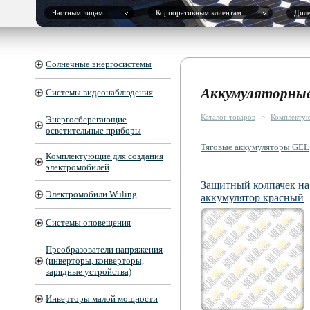
Частным лицам
Корпоративным клиентам
Дил
Солнечные энергосистемы
Аккумуляторные
Системы видеонаблюдения
Каталог товаров
>
Комплектую
Энергосберегающие
осветительные приборы
Тяговые аккумуляторы GEL
Комплектующие для создания
электромобилей
Защитный колпачек на
Электромобили Wuling
аккумулятор красный
Системы оповещения
Преобразователи напряжения
(инверторы, конверторы,
зарядные устройства)
Инверторы малой мощности