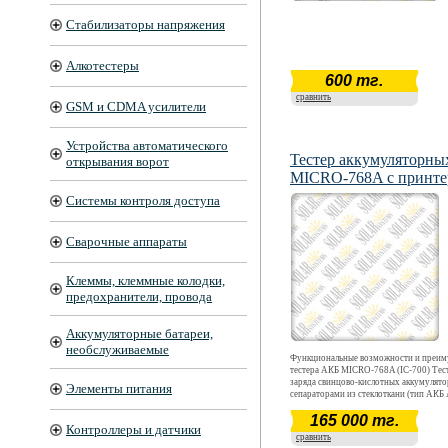
Стабилизаторы напряжения
Алкотестеры
600 тг.
сравнить
GSM и CDMA усилители
Устройства автоматического
Тестер аккумуляторны
открывания ворот
MICRO-768A с принт
Системы контроля доступа
Сварочные аппараты
Клеммы, клеммные колодки,
предохранители, провода
Аккумуляторные батареи,
необслуживаемые
Функциональные возможности и преим
тестера АКБ MICRO-768A (IC-700) Тес
заряда свинцово-кислотных аккумулятор
Элементы питания
сепараторами из стеклоткани (тип АКБ
и из геля (тип АКБ GEL). Проверка
165 000 тг.
работоспособности пластин, спиралей 
Контроллеры и датчики
AGM. Определение фактической возмо
сравнить
холодного запуска двигателя по состоя