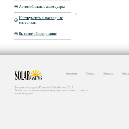
степени износа АКБ. Защита от ошибок
полярности при подключении аккумуля
Автомобильные аксессуары
Тестирование АКБ с неполным зарядом
MICRO-768A сертифицирован по
международным стандартам качества О
Инструменты и расходные
CA, MCA, JIS, DIN, IEC, EN, SAE, ГБ. 
материалы
управления тестера поддерживает русск
Бытовое оборудование
Компания
Каталог
Новости
Конта
Все права защищены. Компания Solar Systems 2016
Любое использование материалов допускается только с согласия
правообладателя.