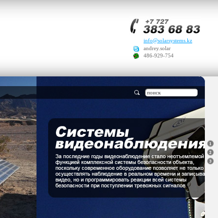
info@solarsystems.kz
andrey.solar
486-929-754