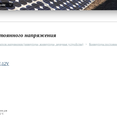
ерам
стоянного напряжения
атели напряжения (инверторы, конверторы, зарядные устройства)
>
Конверторы постоянн
V-12V
ен для
2 V.