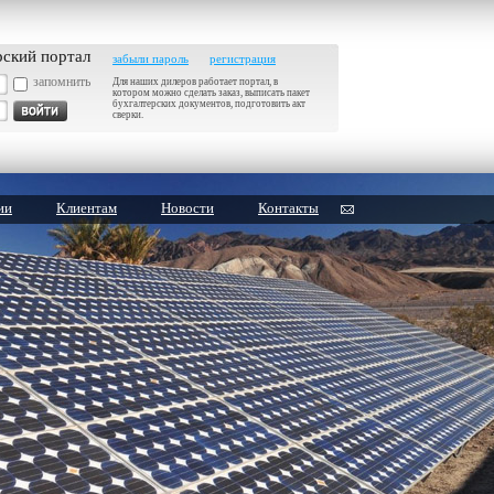
рский портал
забыли пароль
регистрация
запомнить
Для наших дилеров работает портал, в
котором можно сделать заказ, выписать пакет
бухгалтерских документов, подготовить акт
сверки.
ии
Клиентам
Новости
Контакты