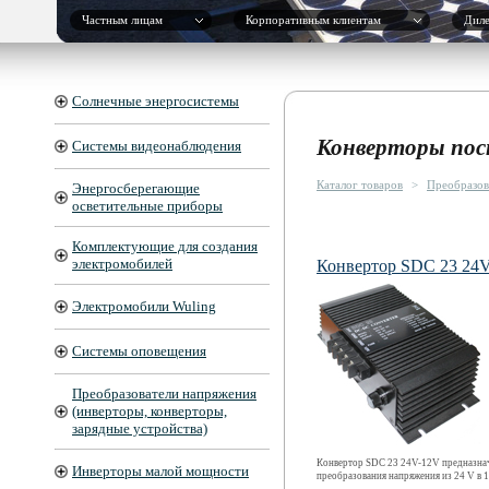
Частным лицам
Корпоративным клиентам
Дил
Солнечные энергосистемы
Конверторы по
Системы видеонаблюдения
Каталог товаров
>
Преобразов
Энергосберегающие
осветительные приборы
Комплектующие для создания
электромобилей
Конвертор SDC 23 24
Электромобили Wuling
Системы оповещения
Преобразователи напряжения
(инверторы, конверторы,
зарядные устройства)
Конвертор SDC 23 24V-12V предназнач
Инверторы малой мощности
преобразования напряжения из 24 V в 1