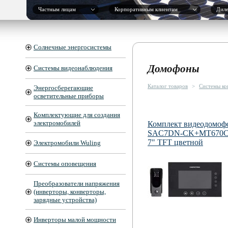
Частным лицам
Корпоративным клиентам
Дил
Солнечные энергосистемы
Домофоны
Системы видеонаблюдения
Каталог товаров
>
Системы ко
Энергосберегающие
осветительные приборы
Комплектующие для создания
электромобилей
Комплект видеодомоф
SAC7DN-CK+MT670C
7" TFT цветной
Электромобили Wuling
Системы оповещения
Преобразователи напряжения
(инверторы, конверторы,
зарядные устройства)
Инверторы малой мощности