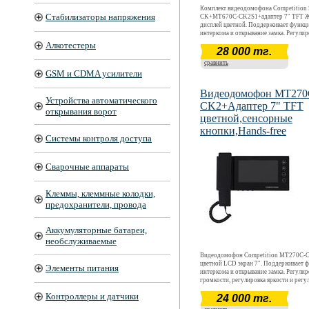
Комплект видеодомофона Competitio
Стабилизаторы напряжения
CK+MT670C-CK2S1+адаптер 7" TFT 
дисплей цветной. Поддерживает функц
интеркома и открывание замка. Регулир
громкости, регулировка яркости и регу
Алкотестеры
28 000 тг.
оттенка. Сенсорные кнопки управления.
Возможно подключение 2-х вызывных п
сравнить
GSM и CDMA усилители
Видеодомофон MT270
Устройства автоматического
CK2+Адаптер 7" TFT
открывания ворот
цветной,сенсорные
кнопки,Hands-free
Системы контроля доступа
Сварочные аппараты
Клеммы, клеммные колодки,
предохранители, провода
Аккумуляторные батареи,
необслуживаемые
Видеодомофон Competition MT270C-C
цветной LCD экран 7". Поддерживает 
Элементы питания
интеркома и открывание замка. Регулир
громкости, регулировка яркости и регу
оттенка. Сенсорные кнопки управления.
Контроллеры и датчики
24 000 тг.
Возможно подключение 2-х вызывных п