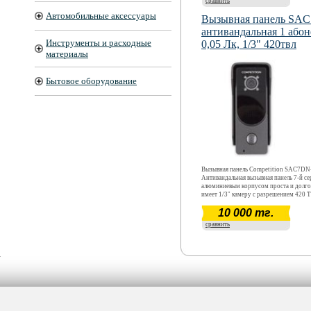
сравнить
Автомобильные аксессуары
Вызывная панель SA
антивандальная 1 або
Инструменты и расходные
0,05 Лк, 1/3" 420твл
материалы
Бытовое оборудование
Вызывная панель Competition SAC7D
Антивандальная вызывная панель 7-й се
алюминиевым корпусом проста и долго
имеет 1/3" камеру с разрешением 420 
видео высокой четкости. Встроенный
10 000 тг.
инфракрасный излучатель обеспечивает
при съемке видео в темноте или в услов
сравнить
освещенности.яркости и регулировка от
Сенсорные кнопки управления. Возмож
подключение 2-х вызывных панелей.