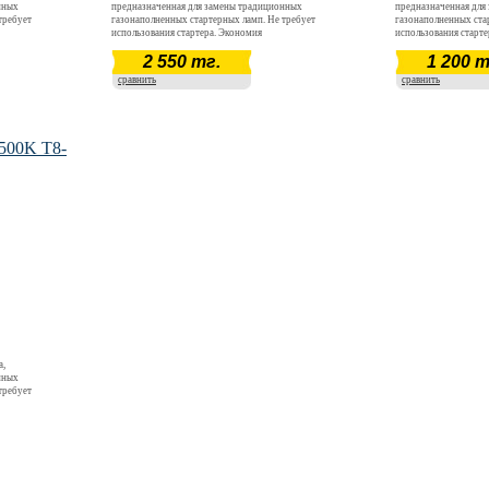
нных
предназначенная для замены традиционных
предназначенная для
требует
газонаполненных стартерных ламп. Не требует
газонаполненных ста
использования стартера. Экономия
использования старт
электроэнергии в 5-7 раз относительно
электроэнергии в 5-7
2 550 тг.
1 200 т
н входных
традиционных ламп. Широкий диапазон входных
традиционных ламп.
ть к
напряжений AC 150 - 240 В Устойчивость к
напряжений AC 150 - 
сравнить
сравнить
при
вибрации. Отсутствие пусковых токов при
вибрации. Отсутстви
включении.- Быстрый выход на рабочие
включении.- Быстрый
щего
параметры свечения при подаче питающего
параметры свечения 
ктрических
напряжения. Отсутствие световых и электрических
напряжения. Отсутств
пульсаций.
пульсаций.
500K T8-
а,
нных
требует
н входных
ть к
при
щего