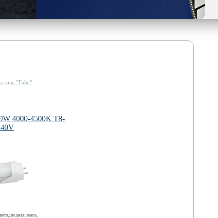
 типа "Tube"
9W 4000-4500K T8-
240V
ветодиодная лампа,