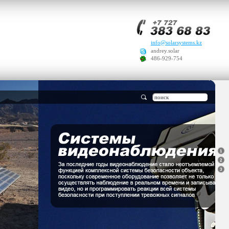
info@solarsystems.kz
andrey.solar
486-929-754