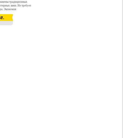
 замены традиционных
ртерных ламп. Не требует
ера. Экономия
 раз относительно
г.
 Широкий диапазон входных
240 В Устойчивость к
е пусковых токов при
 выход на рабочие
при подаче питающего
ие световых и электрических