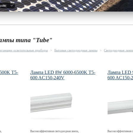
ерам
ампы типа "Tube"
егающие осветительные приборы
>
Бытовые светодиодные лампы
>
Светодиодные лампы
500K T5-
Лампа LED 8W 6000-6500K T5-
Лампа LED 
600 AC150-240V
600 AC150-
а,
Высокоэффективная светодиодная лампа,
Высокоэффективная с