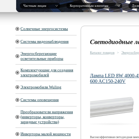
Частным лицам
Корпоративным клиентам
Дил
Солнечные энергосистемы
Светодиодные л
Системы видеонаблюдения
Каталог товаров
>
Энергосбер
Энергосберегающие
осветительные приборы
Комплектующие для создания
электромобилей
Лампа LED 8W 4000-4
600 AC150-240V
Электромобили Wuling
Системы оповещения
Преобразователи напряжения
(инверторы, конверторы,
зарядные устройства)
Инверторы малой мощности
Высокоэффективная светодиодная ламп