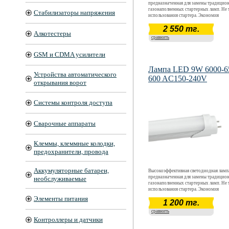
предназначенная для замены традицио
газонаполненных стартерных ламп. Не 
Стабилизаторы напряжения
использования стартера. Экономия
электроэнергии в 5-7 раз относительно
2 550 тг.
традиционных ламп. Широкий диапазо
Алкотестеры
напряжений AC 150 - 240 В Устойчивос
сравнить
вибрации. Отсутствие пусковых токов 
включении.- Быстрый выход на рабочие
параметры свечения при подаче питаю
GSM и CDMA усилители
напряжения. Отсутствие световых и эле
пульсаций.
Лампа LED 9W 6000-6
Устройства автоматического
600 AC150-240V
открывания ворот
Системы контроля доступа
Сварочные аппараты
Клеммы, клеммные колодки,
предохранители, провода
Аккумуляторные батареи,
Высокоэффективная светодиодная ламп
предназначенная для замены традицио
необслуживаемые
газонаполненных стартерных ламп. Не 
использования стартера. Экономия
электроэнергии в 5-7 раз относительно
Элементы питания
1 200 тг.
традиционных ламп. Широкий диапазо
напряжений AC 150 - 240 В Устойчивос
сравнить
вибрации. Отсутствие пусковых токов 
Контроллеры и датчики
включении.- Быстрый выход на рабочие
параметры свечения при подаче питаю