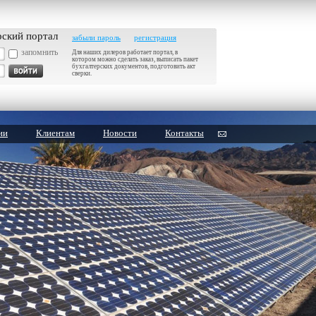
рский портал
забыли пароль
регистрация
запомнить
Для наших дилеров работает портал, в
котором можно сделать заказ, выписать пакет
бухгалтерских документов, подготовить акт
сверки.
ии
Клиентам
Новости
Контакты