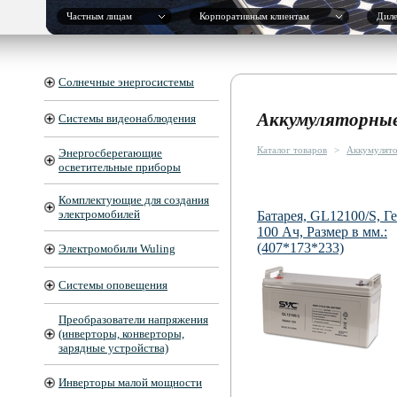
Частным лицам
Корпоративным клиентам
Дил
Солнечные энергосистемы
Аккумуляторные 
Системы видеонаблюдения
Каталог товаров
>
Аккумулято
Энергосберегающие
осветительные приборы
Комплектующие для создания
электромобилей
Батарея, GL12100/S, Г
100 Ач, Размер в мм.:
(407*173*233)
Электромобили Wuling
Системы оповещения
Преобразователи напряжения
(инверторы, конверторы,
зарядные устройства)
Инверторы малой мощности