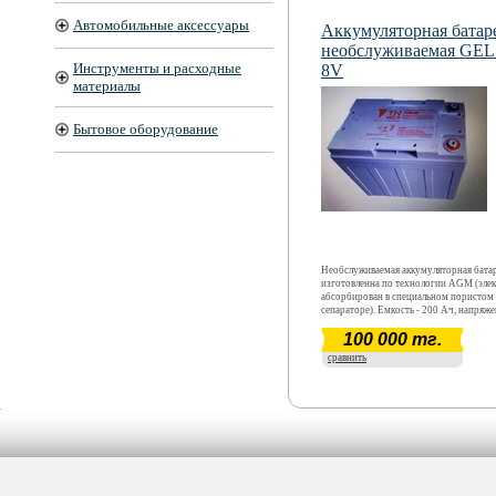
системы безопасности, оборудование
электросвязи, аварийное освещение
Автомобильные аксессуары
Аккумуляторная батар
необслуживаемая GE
Инструменты и расходные
8V
материалы
Бытовое оборудование
Необслуживаемая аккумуляторная бата
изготовленна по технологии AGM (эле
абсорбирован в специальном пористом
сепараторе). Емкость - 200 Ач, напряж
В. Количество циклов заряд/разряд- 100
100 000 тг.
глубине разряда не более 50%). Чаще в
используется в качестве тягловой или
сравнить
накопительной.