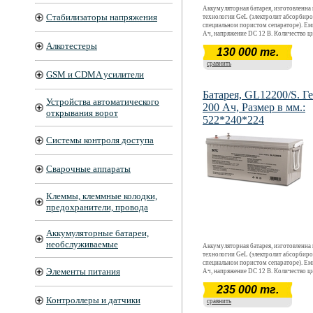
Аккумуляторная батарея, изготовленна
Стабилизаторы напряжения
технологии GeL (электролит абсорбиро
специальном пористом сепараторе). Емк
Ач, напряжение DC 12 В. Количество ц
заряд/разряд- 600 ( при глубине разряд
Алкотестеры
130 000 тг.
30%). Основное применение: Источни
бесперебойного питания, Солнечные и 
сравнить
генераторные системы,Охранные и по
GSM и CDMA усилители
системы безопасности, оборудование
электросвязи, аварийное освещение
Батарея, GL12200/S. Г
Устройства автоматического
200 Ач, Размер в мм.:
открывания ворот
522*240*224
Системы контроля доступа
Сварочные аппараты
Клеммы, клеммные колодки,
предохранители, провода
Аккумуляторные батареи,
необслуживаемые
Аккумуляторная батарея, изготовленна
технологии GeL (электролит абсорбиро
специальном пористом сепараторе). Емк
Элементы питания
Ач, напряжение DC 12 В. Количество ц
заряд/разряд- 600 ( при глубине разряд
235 000 тг.
30%). Основное применение: Источни
бесперебойного питания, Солнечные и 
Контроллеры и датчики
сравнить
генераторные системы,Охранные и по