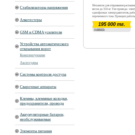
Механизм для открывания распашн
Стабилизаторы напряжения
весом до 350 кг. Тип привода- элек
однофазных электродвигателя, раб
переменного тока. Принцип работы-
Алкотестеры
Угол раскрытия створки до 120град
195 000 тг.
сравнить
GSM и CDMA усилители
Устройства автоматического
открывания ворот
Комплектующие
Аксессуары
Системы контроля доступа
Сварочные аппараты
Клеммы, клеммные колодки,
предохранители, провода
Аккумуляторные батареи,
необслуживаемые
Элементы питания