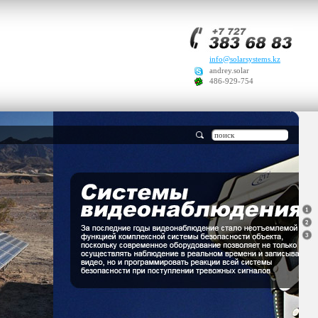
info@solarsystems.kz
andrey.solar
486-929-754