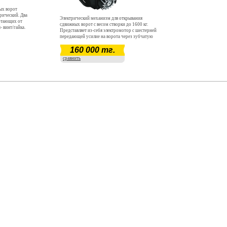
ых ворот
трический. Два
Электрический механизм для открывания
отающих от
сдвижных ворот с весом створки до 1600 кг.
 винт/гайка.
Представляет из-себя электромотор с шестерней
.
передающей усилие на ворота через зубчатую
рейку (закрепленную на них). Управление
160 000 тг.
осуществляется пультами дистанционного
управления.
сравнить