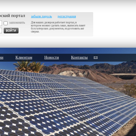
рский портал
забыли пароль
регистрация
запомнить
Для наших дилеров работает портал, в
котором можно сделать заказ, выписать пакет
бухгалтерских документов, подготовить акт
сверки.
ии
Клиентам
Новости
Контакты