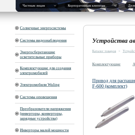
Частным лицам
Корпоративным клиентам
Дил
Солнечные энергосистемы
Устройства а
Системы видеонаблюдения
Каталог товаров
>
Устройс
Энергосберегающие
осветительные приборы
Комплектующие
А
Комплектующие для создания
электромобилей
Привод для распашн
Электромобили Wuling
F-600 (комплект)
Системы оповещения
Преобразователи напряжения
(инверторы, конверторы,
зарядные устройства)
Инверторы малой мощности