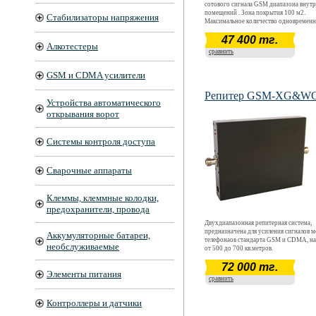
сотового сигнала GSM диапазона внут
помещений . Зона покрытия 100 м2.
Стабилизаторы напряжения
Максимальное количество одновремен
работающих телефонов в зоне усиления
47 400 тг.
(покрытия )- 6( шесть). Коэффициент у
Алкотестеры
антенны >9,5 dBi. Коэффициент усилен
сравнить
усилителя > 40dB
GSM и CDMA усилители
Репитер GSM-XG&
Устройства автоматического
открывания ворот
Системы контроля доступа
Сварочные аппараты
Клеммы, клеммные колодки,
предохранители, провода
Двухдиапазонная репитерная система,
предназначена для усиления сигналов 
Аккумуляторные батареи,
телефонаов стандарта GSM и CDMA, н
необслуживаемые
от 500 до 700 кв.метров.
72 000 тг.
Элементы питания
сравнить
Контроллеры и датчики