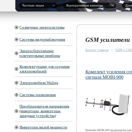
Частным лицам
Корпоративным клиентам
Дил
Солнечные энергосистемы
GSM усилители
Системы видеонаблюдения
Каталог товаров
>
GSM и CDM
Энергосберегающие
осветительные приборы
Комплектующие для создания
электромобилей
Комплект усиления со
сигнала MOBI-900
Электромобили Wuling
Системы оповещения
Преобразователи напряжения
(инверторы, конверторы,
зарядные устройства)
Инверторы малой мощности
Комплект MOBI-900 предназначен для 