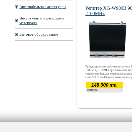
Автомобильные аксессуары
Репитер XG-W900B 900
2100MHz
Инструменты и расходные
материалы
Бытовое оборудование
Трехдиапазонная репитерная система,
1800МГц, 2100МГц предназначена для 
сигналов мобильных телефонаов станд
сетях 900,3G и 4G диапазонов, на площ
1000 до 1500 кв.метров.
148 000 тг.
сравнить