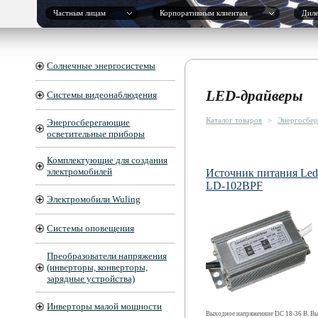
Частным лицам
Корпоративным клиентам
Дил
Солнечные энергосистемы
LED-драйверы
Системы видеонаблюдения
Каталог товаров
>
Энергосбер
Энергосберегающие
осветительные приборы
Комплектующие для создания
электромобилей
Источник питания Led 
LD-102BPF
Электромобили Wuling
Системы оповещения
Преобразователи напряжения
(инверторы, конверторы,
зарядные устройства)
Инверторы малой мощности
Выходное напряженние DC 18-36 В. В