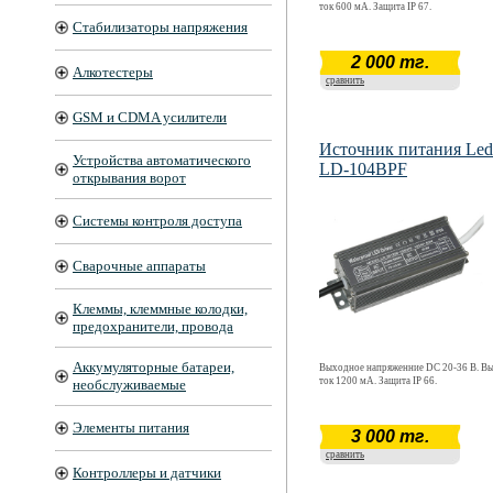
ток 600 мА. Защита IP 67.
Стабилизаторы напряжения
2 000 тг.
Алкотестеры
сравнить
GSM и CDMA усилители
Источник питания Led 
Устройства автоматического
LD-104BPF
открывания ворот
Системы контроля доступа
Сварочные аппараты
Клеммы, клеммные колодки,
предохранители, провода
Аккумуляторные батареи,
Выходное напряженние DC 20-36 В. В
ток 1200 мА. Защита IP 66.
необслуживаемые
Элементы питания
3 000 тг.
сравнить
Контроллеры и датчики